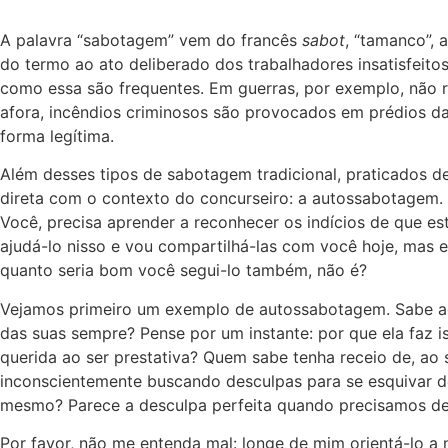
A palavra “sabotagem” vem do francês
sabot
, “tamanco”, 
do termo ao ato deliberado dos trabalhadores insatisfeit
como essa são frequentes. Em guerras, por exemplo, não 
afora, incêndios criminosos são provocados em prédios das
forma legítima.
Além desses tipos de sabotagem tradicional, praticados de
direta com o contexto do concurseiro: a autossabotagem. 
Você, precisa aprender a reconhecer os indícios de que es
ajudá-lo nisso e vou compartilhá-las com você hoje, mas 
quanto seria bom você segui-lo também, não é?
Vejamos primeiro um exemplo de autossabotagem. Sabe aqu
das suas sempre? Pense por um instante: por que ela faz 
querida ao ser prestativa? Quem sabe tenha receio de, ao 
inconscientemente buscando desculpas para se esquivar de
mesmo? Parece a desculpa perfeita quando precisamos de
Por favor, não me entenda mal: longe de mim orientá-lo 