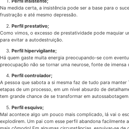
Perfil insistente;
Na medida certa, a insistência pode ser a base para o suc
frustração e até mesmo depressão.
Perfil prestativo;
Como vimos, o excesso de prestatividade pode maquiar um
para evitar a autodestruição.
Perfil hipervigilante;
Há quem gaste muita energia preocupando-se com eventual
preocupação não se tornar uma neurose, fonte de imensa 
Perfil controlador;
A pessoa que sabota a si mesma faz de tudo para manter T
etapas de um processo, em um nível absurdo de detalhamen
tem grande chance de se transformar em autossabotagem
Perfil esquivo;
Mal acontece algo um pouco mais complicado, lá vai o es
explodirem. Um pai com esse perfil abandona facilmente a
mais cômodo! Em algumas circunstâncias, esquivar-se de c