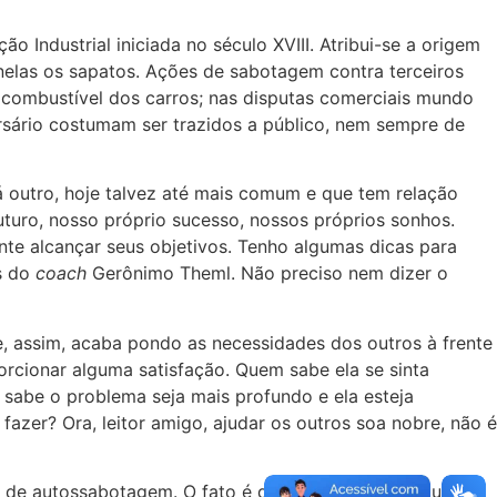
 Industrial iniciada no século XVIII. Atribui-se a origem
 nelas os sapatos. Ações de sabotagem contra terceiros
combustível dos carros; nas disputas comerciais mundo
ersário costumam ser trazidos a público, nem sempre de
há outro, hoje talvez até mais comum e que tem relação
turo, nosso próprio sucesso, nossos próprios sonhos.
nte alcançar seus objetivos. Tenho algumas dicas para
s do
coach
Gerônimo Theml. Não preciso nem dizer o
, assim, acaba pondo as necessidades dos outros à frente
rcionar alguma satisfação. Quem sabe ela se sinta
m sabe o problema seja mais profundo e ela esteja
 fazer? Ora, leitor amigo, ajudar os outros soa nobre, não é
so de autossabotagem. O fato é que ninguém consegue dar