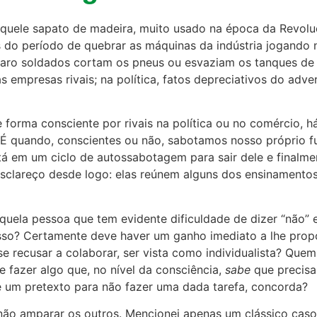
aquele sapato de madeira, muito usado na época da Revolução
os do período de quebrar as máquinas da indústria jogando
raro soldados cortam os pneus ou esvaziam os tanques de 
 empresas rivais; na política, fatos depreciativos do adv
 forma consciente por rivais na política ou no comércio, 
É quando, conscientes ou não, sabotamos nosso próprio fu
tá em um ciclo de autossabotagem para sair dele e finalme
esclareço desde logo: elas reúnem alguns dos ensinamento
ela pessoa que tem evidente dificuldade de dizer “não” e
isso? Certamente deve haver um ganho imediato a lhe propo
se recusar a colaborar, ser vista como individualista? Que
 fazer algo que, no nível da consciência,
sabe
que precisa
 um pretexto para não fazer uma dada tarefa, concorda?
a não amparar os outros. Mencionei apenas um clássico ca