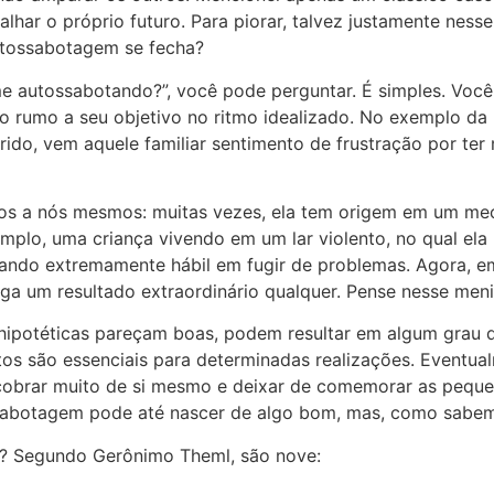
lhar o próprio futuro. Para piorar, talvez justamente ness
utossabotagem se fecha?
 autossabotando?”, você pode perguntar. É simples. Você 
 rumo a seu objetivo no ritmo idealizado. No exemplo da 
do, vem aquele familiar sentimento de frustração por ter 
imos a nós mesmos: muitas vezes, ela tem origem em um me
emplo, uma criança vivendo em um lar violento, no qual ela
ornando extremamente hábil em fugir de problemas. Agora, 
ega um resultado extraordinário qualquer. Pense nesse men
ipotéticas pareçam boas, podem resultar em algum grau 
litos são essenciais para determinadas realizações. Eventu
o cobrar muito de si mesmo e deixar de comemorar as pequ
tossabotagem pode até nascer de algo bom, mas, como sabem
r? Segundo Gerônimo Theml, são nove: