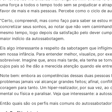
uma força a todos o tempo todo sem se prejudicar e atrapa
favor de mais e mais pessoas. Percebe como o ciclo de a
“Certo, compreendi, mas como faço para saber se estou me
concretizar seus sonhos, ao notar que não vem caminhando
mesmo tempo, logo depois da satisfação pelo dever cumpri
maior indício da autossabotagem.
Eis algo interessante a respeito da sabotagem que inflig
em nossa infância. Para entender melhor, visualize, por ex
sobreviver. Imagine que, anos mais tarde, ela tenha se t
cujos pais só lhe dão a merecida atenção quando ele entr
Note bem: embora as competências dessas duas pessoas h
problemas jamais vai alcançar grandes feitos; afinal, conf
coragem para tanto. Um hiper-realizador, por sua vez, a
mental ou física e paralisar. Veja que interessante: a au
Então quais são os perfis mais comuns do autossabotado