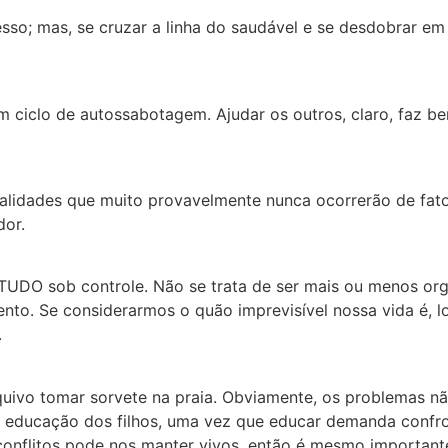
esso; mas, se cruzar a linha do saudável e se desdobrar em
 ciclo de autossabotagem. Ajudar os outros, claro, faz b
idades que muito provavelmente nunca ocorrerão de fato.
dor.
UDO sob controle. Não se trata de ser mais ou menos orga
to. Se considerarmos o quão imprevisível nossa vida é, lo
.
quivo tomar sorvete na praia. Obviamente, os problemas n
 educação dos filhos, uma vez que educar demanda confront
onflitos pode nos manter vivos, então é mesmo importante 