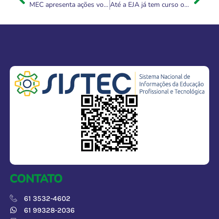
MEC apresenta ações voltadas à Educação de Jovens e Adultos para representantes de Angola e do Banco Mundial
Até a EJA já tem curso on-line com avanço de modelo semipresencial na educação
CONTATO
61 3532-4602
61 99328-2036