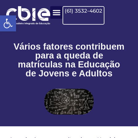
(61) 3532-4602
Open toolbar
NOSSOS CURSOS
PARCERIA INSTITUCIONAL
FALE CONOSCO
POLÍTICA DE PRIVACIDADE
Vários fatores contribuem
para a queda de
matrículas na Educação
de Jovens e Adultos