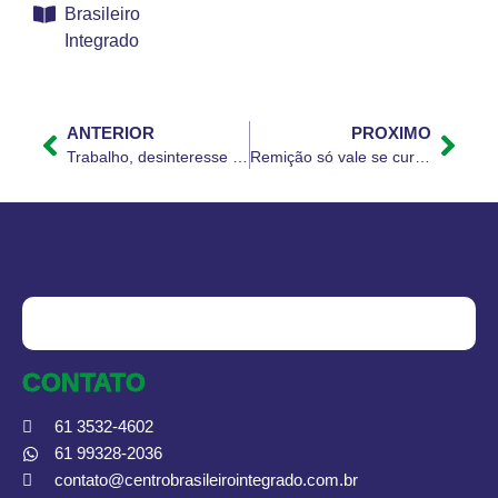
Brasileiro
Integrado
ANTERIOR
PROXIMO
Trabalho, desinteresse e gravidez tiram 9 milhões de jovens da escola
Remição só vale se curso profissionalizante EaD for cadastrado no MEC
CONTATO
61 3532-4602
61 99328-2036
contato@centrobrasileirointegrado.com.br